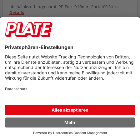
oben/links offen, genarbt, PP-Folie 0,13mm, Pack 100 Stück
Details
Bestellnr.
10253009
ab
Einheit
Preis
1
Packung
72,69 €
Zubehör
5
Packung
68,19 €
68,19 €
AB
(zzgl. 19% Mwst.)
Preis gilt pro
1 Packung
Umverpackt zu
5 Packung
Mindestabnahme
1 Packung
sofort verfügbar
In den Warenkorb