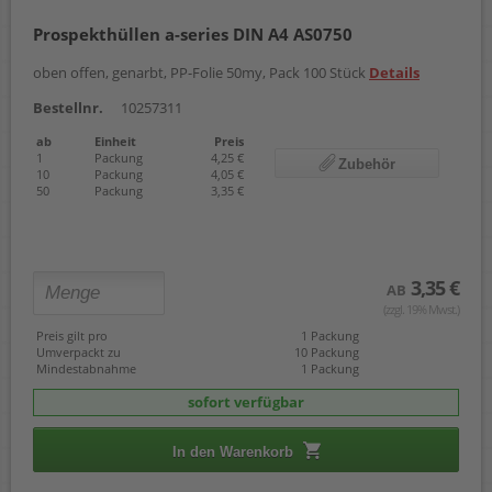
Prospekthüllen a-series DIN A4 AS0750
oben offen, genarbt, PP-Folie 50my, Pack 100 Stück
Details
Bestellnr.
10257311
ab
Einheit
Preis
1
Packung
4,25 €
Zubehör
10
Packung
4,05 €
50
Packung
3,35 €
3,35 €
AB
(zzgl. 19% Mwst.)
Preis gilt pro
1 Packung
Umverpackt zu
10 Packung
Mindestabnahme
1 Packung
sofort verfügbar
In den Warenkorb