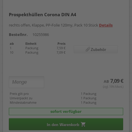
Prospekthüllen Corona DIN A4
rechts offen, Klappe, PP-Folie 120my, Pack 10 Stück
Details
Bestellnr.
10255986
ab
Einheit
Preis
1
Packung
7,59 €
Zubehör
10
Packung
7,09 €
7,09 €
AB
(zzgl. 19% Mwst.)
Preis gilt pro
1 Packung
Umverpackt zu
1 Packung
Mindestabnahme
1 Packung
sofort verfügbar
In den Warenkorb