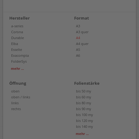
Hersteller
Format
a-series
A3
Corona
A3 quer
Durable
A4
Elba
A4 quer
Esselte
A5
Exacompta
A6
FolderSys
Leitz
mehr ...
Oxford
Rexel
Öffnung
Folienstärke
Veloflex
oben
bis 50 my
oben / links
bis 60 my
links
bis 80 my
rechts
bis 90 my
bis 100 my
bis 120 my
bis 140 my
bis 170 my
mehr ...
bis 200 my