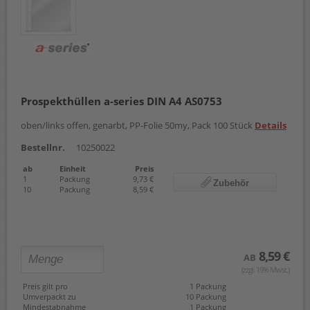
Prospekthüllen a-series DIN A4 AS0753
oben/links offen, genarbt, PP-Folie 50my, Pack 100 Stück
Details
Bestellnr.
10250022
ab
Einheit
Preis
1
Packung
9,73 €
Zubehör
10
Packung
8,59 €
8,59 €
AB
(zzgl. 19% Mwst.)
Preis gilt pro
1 Packung
Umverpackt zu
10 Packung
Mindestabnahme
1 Packung