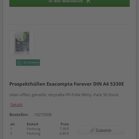
In den Warenkorb
Prospekthüllen Exacompta Forever DIN A4 5330E
oben offen, genarbt, recycelte PP-Folie 90my, Pack 50 Stück
Details
Bestellnr.
10275508
ab
Einheit
Preis
1
Packung
7,39 €
Zubehör
5
Packung
6,89 €