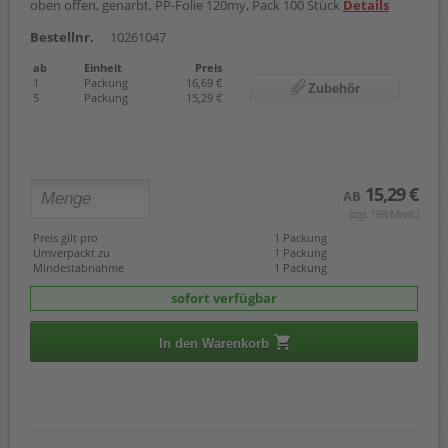
oben offen, genarbt, PP-Folie 120my, Pack 100 Stück
Details
Bestellnr.
10261047
ab
Einheit
Preis
1
Packung
16,69 €
Zubehör
5
Packung
15,29 €
15,29 €
AB
(zzgl. 19% Mwst.)
Preis gilt pro
1 Packung
Umverpackt zu
1 Packung
Mindestabnahme
1 Packung
sofort verfügbar
In den Warenkorb