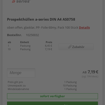
Prospekthüllen a-series DIN A4 AS0758
oben offen, glasklar, PP- Folie 60my, Pack 100 Stück
Details
Bestellnr.
10250032
ab
Einheit
Preis
1
Packung
8,45 €
Zubehör
10
Packung
7,19 €
7,19 €
AB
(zzgl. 19% Mwst.)
Preis gilt pro
1 Packung
Umverpackt zu
10 Packung
Mindestabnahme
1 Packung
sofort verfügbar