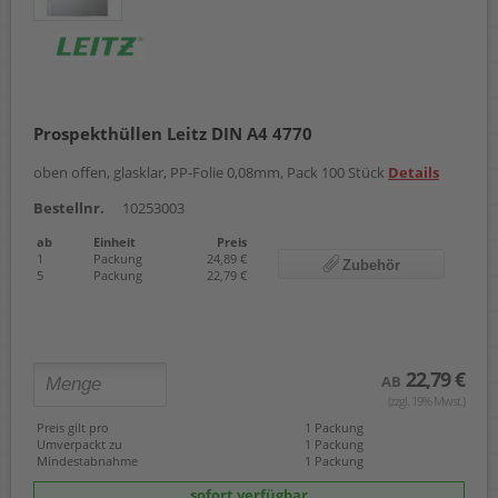
Prospekthüllen Leitz DIN A4 4770
oben offen, glasklar, PP-Folie 0,08mm, Pack 100 Stück
Details
Bestellnr.
10253003
ab
Einheit
Preis
1
Packung
24,89 €
Zubehör
5
Packung
22,79 €
22,79 €
AB
(zzgl. 19% Mwst.)
Preis gilt pro
1 Packung
Umverpackt zu
1 Packung
Mindestabnahme
1 Packung
sofort verfügbar