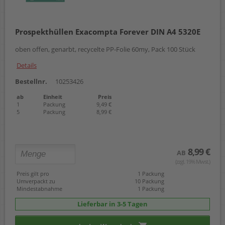
Prospekthüllen Exacompta Forever DIN A4 5320E
oben offen, genarbt, recycelte PP-Folie 60my, Pack 100 Stück
Details
Bestellnr.
10253426
ab
Einheit
Preis
1
Packung
9,49 €
5
Packung
8,99 €
8,99 €
AB
(zzgl. 19% Mwst.)
Preis gilt pro
1 Packung
Umverpackt zu
10 Packung
Mindestabnahme
1 Packung
Lieferbar in 3-5 Tagen