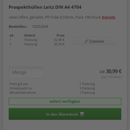
Prospekthüllen Leitz DIN A4 4704
oben offen, genarbt, PP-Folie 0,10mm, Pack 100 Stück
Details
Bestellnr.
10252944
ab
Einheit
Preis
1
Packung
32,49 €
Zubehör
5
Packung
30,99 €
30,99 €
AB
(zzgl. 19% Mwst.)
Preis gilt pro
1 Packung
Umverpackt zu
5 Packung
Mindestabnahme
1 Packung
sofort verfügbar
In den Warenkorb