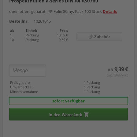
Prospekthüllen a-series DIN A4 AS0760
oben offen, genarbt, PP-Folie 80my, Pack 100 Stück
Details
Bestellnr.
10261045
ab
Einheit
Preis
1
Packung
10,39 €
Zubehör
10
Packung
9,39 €
9,39 €
AB
(zzgl. 19% Mwst.)
Preis gilt pro
1 Packung
Umverpackt zu
1 Packung
Mindestabnahme
1 Packung
sofort verfügbar
In den Warenkorb