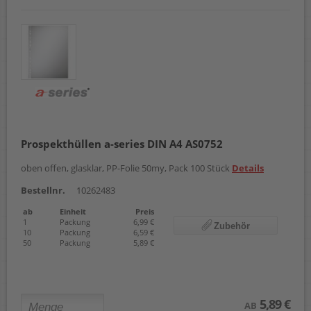
Prospekthüllen a-series DIN A4 AS0752
oben offen, glasklar, PP-Folie 50my, Pack 100 Stück
Details
Bestellnr.
10262483
ab
Einheit
Preis
1
Packung
6,99 €
Zubehör
10
Packung
6,59 €
50
Packung
5,89 €
5,89 €
AB