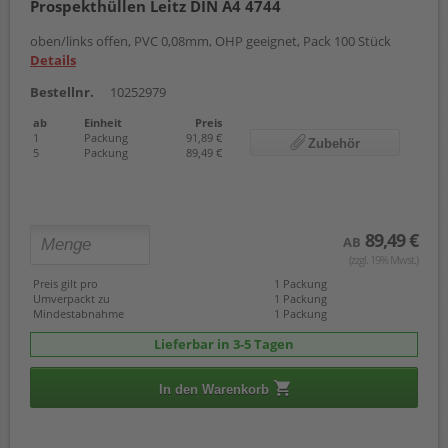
Prospekthüllen Leitz DIN A4 4744
oben/links offen, PVC 0,08mm, OHP geeignet, Pack 100 Stück
Details
Bestellnr.
10252979
ab
Einheit
Preis
1
Packung
91,89 €
Zubehör
5
Packung
89,49 €
89,49 €
AB
(zzgl. 19% Mwst.)
Preis gilt pro
1 Packung
Umverpackt zu
1 Packung
Mindestabnahme
1 Packung
Lieferbar in 3-5 Tagen
In den Warenkorb