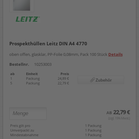
Prospekthüllen Leitz DIN A4 4770
oben offen, glasklar, PP-Folie 0,08mm, Pack 100 Stück
Details
Bestellnr.
10253003
ab
Einheit
Preis
1
Packung
24,89 €
Zubehör
5
Packung
22,79 €
22,79 €
AB
(zzgl. 19% Mwst.)
Preis gilt pro
1 Packung
Umverpackt zu
1 Packung
Mindestabnahme
1 Packung