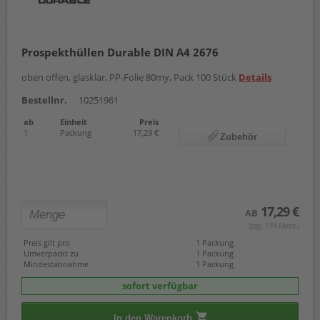
Prospekthüllen Durable DIN A4 2676
oben offen, glasklar, PP-Folie 80my, Pack 100 Stück
Details
Bestellnr.
10251961
ab
Einheit
Preis
1
Packung
17,29 €
Zubehör
17,29 €
AB
(zzgl. 19% Mwst.)
Preis gilt pro
1 Packung
Umverpackt zu
1 Packung
Mindestabnahme
1 Packung
sofort verfügbar
In den Warenkorb