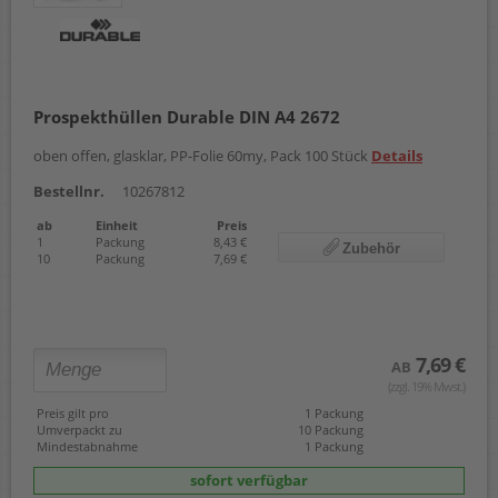
Prospekthüllen Durable DIN A4 2672
oben offen, glasklar, PP-Folie 60my, Pack 100 Stück
Details
Bestellnr.
10267812
ab
Einheit
Preis
1
Packung
8,43 €
Zubehör
10
Packung
7,69 €
7,69 €
AB
(zzgl. 19% Mwst.)
Preis gilt pro
1 Packung
Umverpackt zu
10 Packung
Mindestabnahme
1 Packung
sofort verfügbar