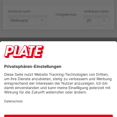
Sortieren nach
Artikel pro Seite
13 Ergebnisse
Rufen Sie uns an 04298 401-0
Lieferbedingungen
Impressum
Kontakt
Footer anzeigen
PLATE Büromaterial Vertriebs GmbH
Hilligenwarf 5
28865 Lilienthal
Tel: 04298 401-0
Fax: 04298 401-140