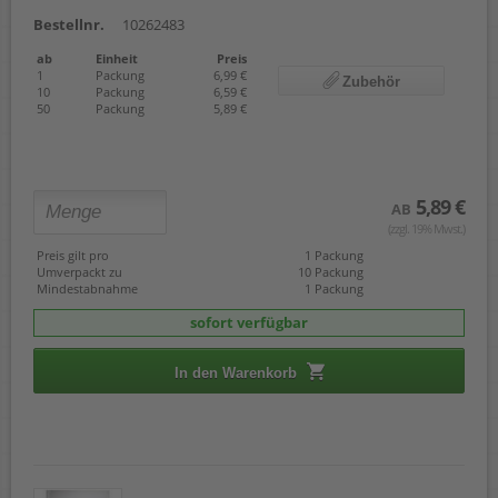
Bestellnr.
10262483
ab
Einheit
Preis
1
Packung
6,99 €
Zubehör
10
Packung
6,59 €
50
Packung
5,89 €
5,89 €
AB
(zzgl. 19% Mwst.)
Preis gilt pro
1 Packung
Umverpackt zu
10 Packung
Mindestabnahme
1 Packung
sofort verfügbar
In den Warenkorb