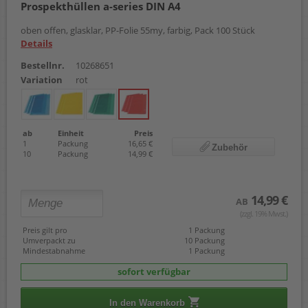
Prospekthüllen a-series DIN A4
oben offen, glasklar, PP-Folie 55my, farbig, Pack 100 Stück
Details
Bestellnr.
10268651
Variation
rot
ab
Einheit
Preis
1
Packung
16,65 €
Zubehör
10
Packung
14,99 €
14,99 €
AB
(zzgl. 19% Mwst.)
Preis gilt pro
1 Packung
Umverpackt zu
10 Packung
Mindestabnahme
1 Packung
sofort verfügbar
In den Warenkorb