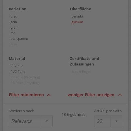
Variation
Oberfläche
blau
genarbt
gelb
glasklar
grün
rot
transparent
grau
Material
Zertifikate und
Zulassungen
PP-Folie
PVC-Folie
Blauer Engel
PP-Folie (Recycling)
PE-Folie (Recycling)
Filter minimieren
weniger Filter anzeigen
Sortieren nach
Artikel pro Seite
13 Ergebnisse