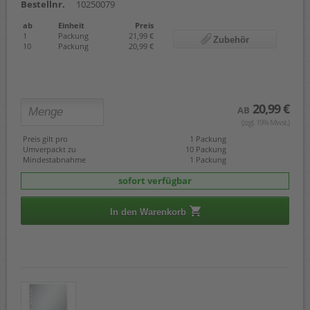
Bestellnr.
10250079
ab
Einheit
Preis
1
Packung
21,99 €
Zubehör
10
Packung
20,99 €
20,99 €
AB
(zzgl. 19% Mwst.)
Preis gilt pro
1 Packung
Umverpackt zu
10 Packung
Mindestabnahme
1 Packung
sofort verfügbar
In den Warenkorb