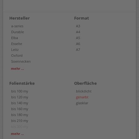
Hersteller
Format
a-series
A3
Durable
A4
Elba
A5
Esselte
A6
Leitz
A7
Oxford
Soennecken
Corona
mehr ...
Exacompta
Plus Japan
Folienstärke
Oberfläche
bis 100 my
blickdicht
bis 120 my
genarbt
bis 140 my
glasklar
bis 160 my
bis 180 my
bis 210 my
bis 300 my
bis 200 my
mehr ...