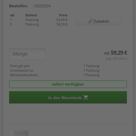
Bestellnr.
10252524
ab
Einheit
Preis
1
Packung
62,69 €
Zubehör
5
Packung
59,29 €
59,29 €
AB
(zzgl. 19% Mwst.)
Preis gilt pro
1 Packung
Umverpackt zu
1 Packung
Mindestabnahme
1 Packung
sofort verfügbar
In den Warenkorb