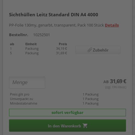
Sichthüllen Leitz Standard DIN A4 4000
PP-Folie 130my, genarbt, transparent, Pack 100 Stück
Details
Bestellnr.
10252501
ab
Einheit
Preis
1
Packung
34,19 €
Zubehör
5
Packung
31,69 €
31,69 €
AB
(zzgl. 19% Mwst.)
Preis gilt pro
1 Packung
Umverpackt zu
1 Packung
Mindestabnahme
1 Packung
sofort verfügbar
In den Warenkorb