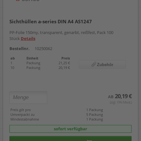
Sichthüllen a-series DIN A4 AS1247
PP-Folie 150my, transparent, genarbt, reißfest, Pack 100
Stück
Details
Bestellnr.
10250062
ab
Einheit
Preis
1
Packung
21,25 €
Zubehör
10
Packung
20,19 €
20,19 €
AB
(zzgl. 19% Mwst.)
Preis gilt pro
1 Packung
Umverpackt zu
5 Packung
Mindestabnahme
1 Packung
sofort verfügbar