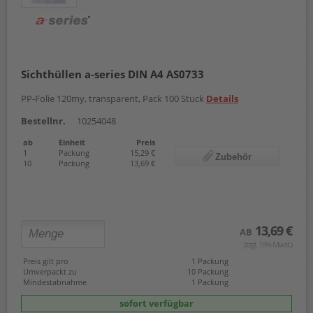
Sichthüllen a-series DIN A4 AS0733
PP-Folie 120my, transparent, Pack 100 Stück
Details
Bestellnr.
10254048
ab
Einheit
Preis
1
Packung
15,29 €
Zubehör
10
Packung
13,69 €
13,69 €
AB
(zzgl. 19% Mwst.)
Preis gilt pro
1 Packung
Umverpackt zu
10 Packung
Mindestabnahme
1 Packung
sofort verfügbar