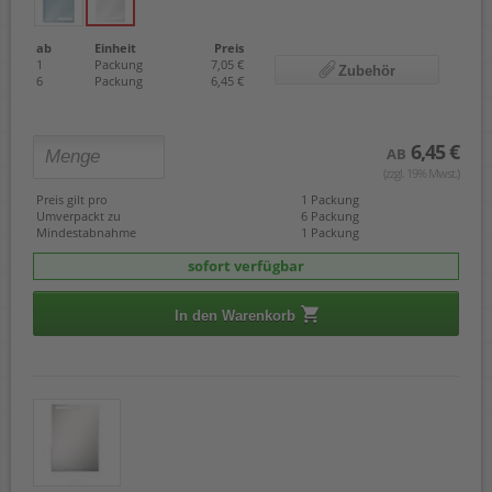
ab
Einheit
Preis
1
Packung
7,05 €
Zubehör
6
Packung
6,45 €
6,45 €
AB
(zzgl. 19% Mwst.)
Preis gilt pro
1 Packung
Umverpackt zu
6 Packung
Mindestabnahme
1 Packung
sofort verfügbar
In den Warenkorb