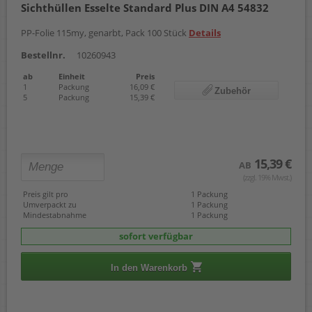
Sichthüllen Esselte Standard Plus DIN A4 54832
PP-Folie 115my, genarbt, Pack 100 Stück
Details
Bestellnr.
10260943
ab
Einheit
Preis
1
Packung
16,09 €
Zubehör
5
Packung
15,39 €
15,39 €
AB
(zzgl. 19% Mwst.)
Preis gilt pro
1 Packung
Umverpackt zu
1 Packung
Mindestabnahme
1 Packung
sofort verfügbar
In den Warenkorb