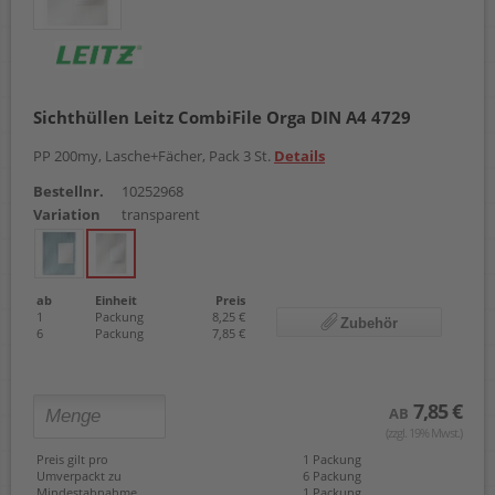
Sichthüllen Leitz CombiFile Orga DIN A4 4729
PP 200my, Lasche+Fächer, Pack 3 St.
Details
Bestellnr.
10252968
Variation
transparent
ab
Einheit
Preis
1
Packung
8,25 €
Zubehör
6
Packung
7,85 €
7,85 €
AB
(zzgl. 19% Mwst.)
Preis gilt pro
1 Packung
Umverpackt zu
6 Packung
Mindestabnahme
1 Packung