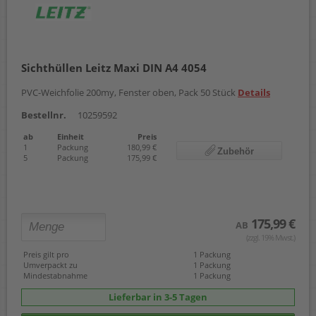
Sichthüllen Leitz Maxi DIN A4 4054
PVC-Weichfolie 200my, Fenster oben, Pack 50 Stück
Details
Bestellnr.
10259592
ab
Einheit
Preis
1
Packung
180,99 €
Zubehör
5
Packung
175,99 €
175,99 €
AB
(zzgl. 19% Mwst.)
Preis gilt pro
1 Packung
Umverpackt zu
1 Packung
Mindestabnahme
1 Packung
Lieferbar in 3-5 Tagen