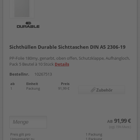
Sichthüllen Durable Sichttaschen DIN A5 2306-19
PP-Folie 180my, genarbt, oben offen, Schutzklappe, Aufhängloch,
Pack 5 Beutel à 10 Stück
Details
Bestellnr.
10267513
ab
Einheit
Preis
1
Packung
91,99 €
Zubehör
91,99 €
AB
(zzgl. 19% Mwst.)
Preis gilt pro
1 Packung
Umverpackt zu
1 Packung