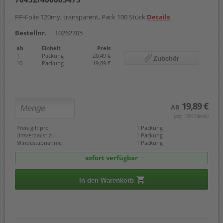
PP-Folie 120my, transparent, Pack 100 Stück
Details
Bestellnr.
10262705
ab
Einheit
Preis
1
Packung
20,49 €
Zubehör
10
Packung
19,89 €
19,89 €
AB
(zzgl. 19% Mwst.)
Preis gilt pro
1 Packung
Umverpackt zu
1 Packung
Mindestabnahme
1 Packung
sofort verfügbar
In den Warenkorb