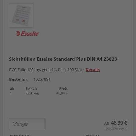
Sichthüllen Esselte Standard Plus DIN A4 23823
PVC-Folie 120 my, genarbt, Pack 100 Stück
Details
Bestellnr.
10257981
ab
Einheit
Preis
1
Packung
46,99 €
46,99 €
AB
(zzgl. 19% Mwst.)
Preis gilt pro
1 Packung