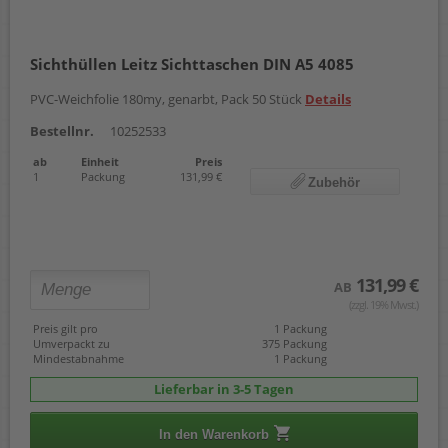
Sichthüllen Leitz Sichttaschen DIN A5 4085
PVC-Weichfolie 180my, genarbt, Pack 50 Stück
Details
Bestellnr.
10252533
ab
Einheit
Preis
1
Packung
131,99 €
Zubehör
131,99 €
AB
(zzgl. 19% Mwst.)
Preis gilt pro
1 Packung
Umverpackt zu
375 Packung
Mindestabnahme
1 Packung
Lieferbar in 3-5 Tagen
In den Warenkorb