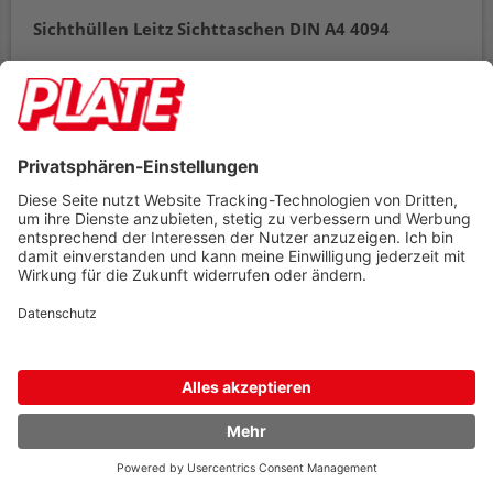
Sichthüllen Leitz Sichttaschen DIN A4 4094
PVC-Weichfolie 200my, genarbt, oben offen, Schutzklappe,
Aufhängeloch, Pack 50 Stück
Details
Bestellnr.
10252539
ab
Einheit
Preis
1
Packung
207,99 €
Zubehör
207,99 €
AB
(zzgl. 19% Mwst.)
Preis gilt pro
1 Packung
Umverpackt zu
1 Packung
Mindestabnahme
1 Packung
Lieferbar in 3-5 Tagen
In den Warenkorb