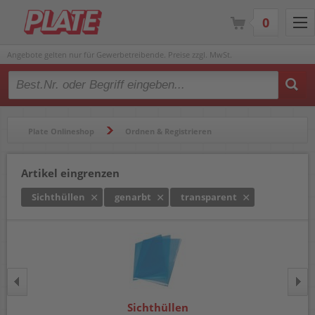
0
Angebote gelten nur für Gewerbetreibende. Preise zzgl. MwSt.
Type 2 or more characters for results.
Plate Onlineshop
Ordnen & Registrieren
Hüllen & Folienbeutel
Sichthüllen
Artikel eingrenzen
Sichthüllen
genarbt
transparent
Sichthüllen