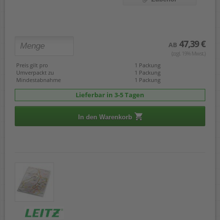
47,39 €
AB
(zzgl. 19% Mwst.)
Preis gilt pro
1 Packung
Umverpackt zu
1 Packung
Mindestabnahme
1 Packung
Lieferbar in 3-5 Tagen
In den Warenkorb