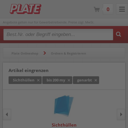
0
Angebote gelten nur für Gewerbetreibende. Preise zzgl. MwSt.
Type 2 or more characters for results.
Plate Onlineshop
Ordnen & Registrieren
Hüllen & Folienbeutel
Sichthüllen
Artikel eingrenzen
Sichthüllen
bis 200 my
genarbt
Sichthüllen