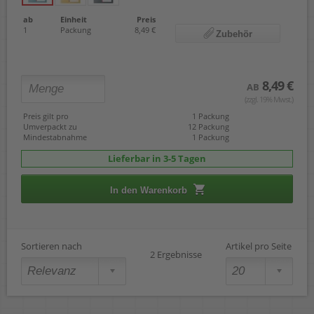
ab
Einheit
Preis
1
Packung
8,49 €
Zubehör
8,49 €
AB
(zzgl. 19% Mwst.)
Preis gilt pro
1 Packung
Umverpackt zu
12 Packung
Mindestabnahme
1 Packung
Lieferbar in 3-5 Tagen
In den Warenkorb
Sortieren nach
Artikel pro Seite
2 Ergebnisse