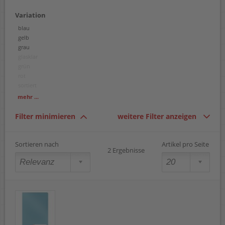
Variation
blau
gelb
grau
glasklar
grün
rot
sortiert
transparent
mehr ...
violett
Filter minimieren
weitere Filter anzeigen
Sortieren nach
Artikel pro Seite
2 Ergebnisse