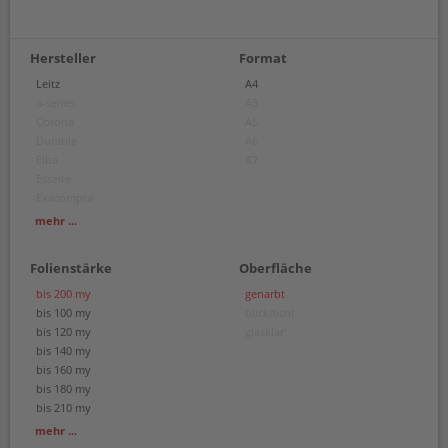
Hersteller
Format
Leitz
A4
a-series
A3
Corona
A5
Durable
A6
Elba
A7
Esselte
Exacompta
Oxford
mehr ...
Plus Japan
Soennecken
Folienstärke
Oberfläche
bis 200 my
genarbt
bis 100 my
blickdicht
bis 120 my
glasklar
bis 140 my
bis 160 my
bis 180 my
bis 210 my
bis 300 my
mehr ...