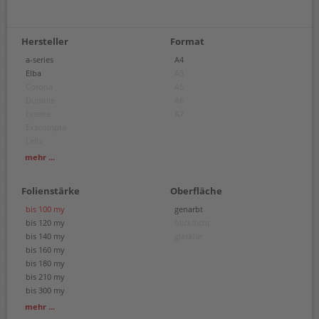
Hersteller
Format
a-series
A4
Elba
A3
Corona
A5
Durable
A6
Esselte
A7
Exacompta
Leitz
Oxford
mehr ...
Plus Japan
Soennecken
Folienstärke
Oberfläche
bis 100 my
genarbt
bis 120 my
blickdicht
bis 140 my
glasklar
bis 160 my
bis 180 my
bis 210 my
bis 300 my
bis 200 my
mehr ...