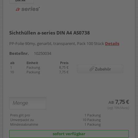
Sichthüllen a-series DIN A4 AS0738
PP-Folie 90my, genarbt, transparent, Pack 100 Stück
Details
Bestellnr.
10250034
ab
Einheit
Preis
1
Packung
8,75 €
Zubehör
10
Packung
7,75 €
7,75 €
AB
(zzgl. 19% Mwst.)
Preis gilt pro
1 Packung
Umverpackt zu
10 Packung
Mindestabnahme
1 Packung
sofort verfügbar