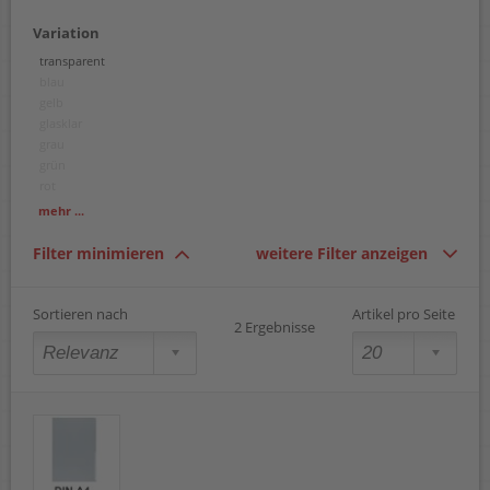
Variation
transparent
blau
gelb
glasklar
grau
grün
rot
sortiert
mehr ...
violett
Filter minimieren
weitere Filter anzeigen
Sortieren nach
Artikel pro Seite
2 Ergebnisse