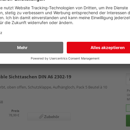
rbt, transparent, oben offen, Aufhängloch, Pack 100 Stück
Details
Pr
U
60
M
Preis
47,39 €
Zubehör
able Sichttaschen DIN A6 2302-19
rbt, oben offen, Schutzklappe, Aufhängloch, Pack 5 Beutel à 10
Pr
U
M
68
Preis
78,99 €
Zubehör