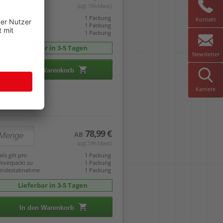
(zzgl. 19% Mwst.)
eis gilt pro
1 Packung
Kontakt
mverpackt zu
1 Packung
indestabnahme
1 Packung
Lieferbar in 3-5 Tagen
Newsletter
In den Warenkorb
Karriere
78,99 €
AB
(zzgl. 19% Mwst.)
eis gilt pro
1 Packung
mverpackt zu
1 Packung
indestabnahme
1 Packung
Lieferbar in 3-5 Tagen
In den Warenkorb