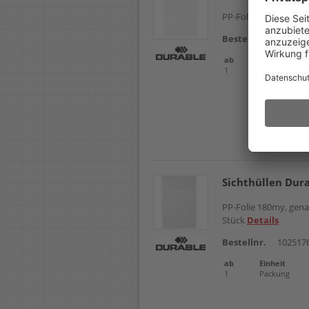
PP-Folie 180my, gena
Bestellnr.
102517
ab
Einheit
1
Packung
Sichthüllen Dur
PP-Folie 180my, gena
Stück
Details
Bestellnr.
102517
ab
Einheit
1
Packung