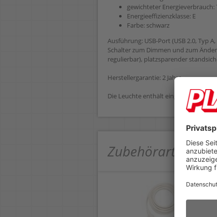
gewichteter Energieverbrauch:
Energieeffizienzklasse: E
Farbe: schwarz
Ausführung: USB-Port (USB 2.0, Typ A,
Schalter zum Dimmen und zum Ändern 
regulierbar), platzsparender standsic
Herstellergarantie: 2 Jahre.
Die Leuchte enthält eingebaute LED-
Zubehörartikel