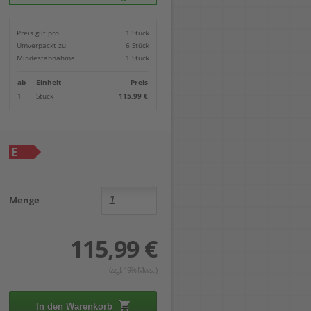
Locher
Geometrie-Sets
Briefwaagen
CDs, DVDs & Aufbewahrung
Bohren
Anschlagschienen
Lineale
Paketwaagen
USB Sticks & Zubehör
Sägen
Preis gilt pro
1 Stück
Lochpfeifen & Lochscheiben
Maßstäbe
Kofferwaagen
Kartenlesegeräte & Speicherkarten
Handwerkzeuge
Panasonic
Umverpackt zu
6 Stück
Winkelmesser
LTO Bänder
Messtechnik
Ricoh
Mindestabnahme
1 Stück
Zeichendreiecke
Externe Festplatten
Schleifen
Samsung
Akkugebläse
ab
Einheit
Preis
Mehr...
1
Stück
115,99 €
E
Menge
115,99 €
(zzgl. 19% Mwst.)
In den Warenkorb