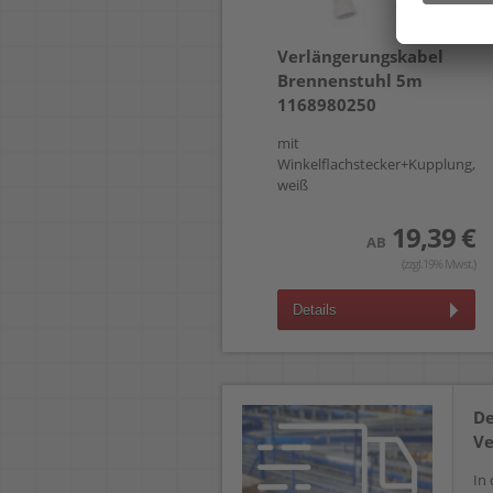
Verlängerungskabel
Brennenstuhl 5m
1168980250
mit
Winkelflachstecker+Kupplung,
weiß
19,39 €
AB
(zzgl.19% Mwst.)
Details
De
Ve
In 