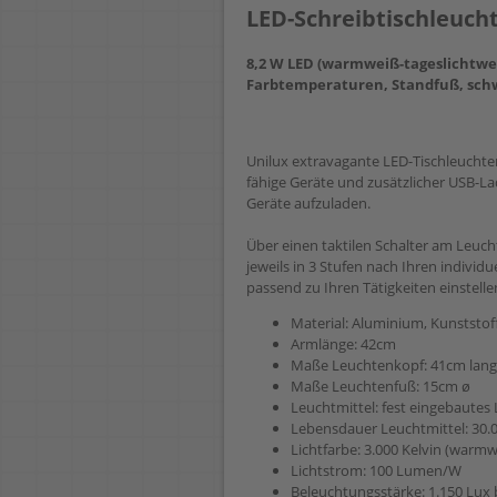
LED-Schreibtischleuch
8,2 W LED (warmweiß-tageslichtwei
Farbtemperaturen, Standfuß, sch
Unilux extravagante LED-Tischleuchte
fähige Geräte und zusätzlicher USB-La
Geräte aufzuladen.
Über einen taktilen Schalter am Leuch
jeweils in 3 Stufen nach Ihren indivi
passend zu Ihren Tätigkeiten einstelle
Material: Aluminium, Kunststof
Armlänge: 42cm
Maße Leuchtenkopf: 41cm lang
Maße Leuchtenfuß: 15cm ø
Leuchtmittel: fest eingebaute
Lebensdauer Leuchtmittel: 30.
Lichtfarbe: 3.000 Kelvin (warmwe
Lichtstrom: 100 Lumen/W
Beleuchtungsstärke: 1.150 Lux