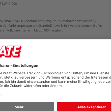
 7 kWh/1000 h
 5V, max. 1A), QI-Ladefunktion (5W), An-/Ausschalter am Standfuß,
der Farbtemperatur am Standfuß (jeweils in 3 verschiedenen Stufen
herer Fuß, Leuchtenarm bis zu 180° neigbar.
Lampen - die Lampen können nicht ausgetauscht werden.