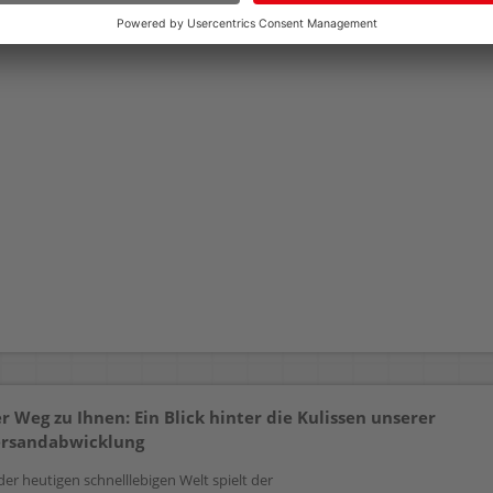
r Weg zu Ihnen: Ein Blick hinter die Kulissen unserer
rsandabwicklung
der heutigen schnelllebigen Welt spielt der