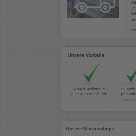
Ve
Un
Bel
bes
we
Unsere Vorteile
Komplettanbieter –
kompeten
Alles aus einer Hand
persönli
Beratu
Unsere Markenshops