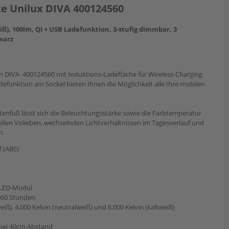
te Unilux DIVA 400124560
ß), 100lm, QI + USB Ladefunktion, 3-stufig dimmbar, 3
warz
n DIVA 400124560 mit Induktions-Ladefläche für Wireless-Charging
defunktion am Sockel bieten Ihnen die Möglichkeit alle Ihre mobilen
tenfuß lässt sich die Beleuchtungsstärke sowie die Farbtemperatur
duellen Volieben, wechselnden Lichtverhältnissen im Tagesverlauf und
n.
f (ABS)
s LED-Modul
000 Stunden
iß), 4.000 Kelvin (neutralweiß) und 6.000 Kelvin (kaltweiß)
 bei 40cm Abstand