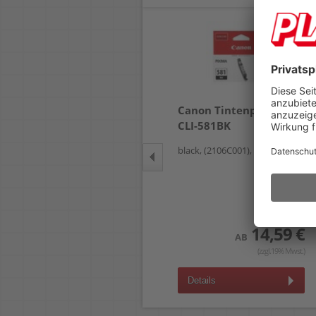
Canon Tintenpatrone
Canon Tintenpatrone
CLI-581YXL
CLI-581BK
black, (2106C001), 5,6ml
yellow, (2051C001), 519 Seiten
24,99 €
AB
14,59 €
AB
(zzgl.19% Mwst.)
(zzgl.19% Mwst.)
Details
Details