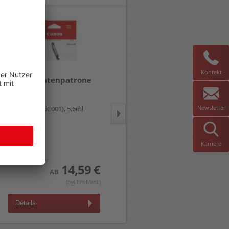
Kontakt
Canon Tintenpatrone
Canon Tintenpatrone
CLI-581Y
CLI-581CXL
Newsletter
yellow, (2105C001), 5,6ml
cyan, (2049C001), 519 Seiten
Karriere
14,59 €
17,99 €
AB
AB
(zzgl.19% Mwst.)
(zzgl.19% Mwst.)
Details
Details