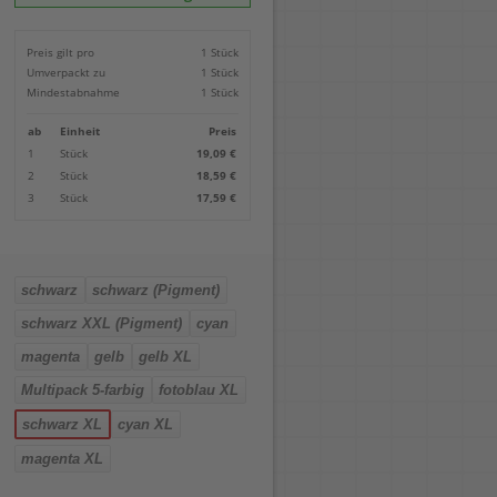
Locher
Geometrie-Sets
Briefwaagen
CDs, DVDs & Aufbewahrung
Bohren
Anschlagschienen
Lineale
Paketwaagen
USB Sticks & Zubehör
Sägen
Preis gilt pro
1 Stück
Lochpfeifen & Lochscheiben
Maßstäbe
Kofferwaagen
Kartenlesegeräte & Speicherkarten
Handwerkzeuge
Panasonic
Umverpackt zu
1 Stück
Winkelmesser
LTO Bänder
Messtechnik
Ricoh
Mindestabnahme
1 Stück
Zeichendreiecke
Externe Festplatten
Schleifen
Samsung
Akkugebläse
ab
Einheit
Preis
Mehr...
1
Stück
19,09 €
2
Stück
18,59 €
3
Stück
17,59 €
schwarz
schwarz (Pigment)
schwarz XXL (Pigment)
cyan
magenta
gelb
gelb XL
Multipack 5-farbig
fotoblau XL
schwarz XL
cyan XL
magenta XL