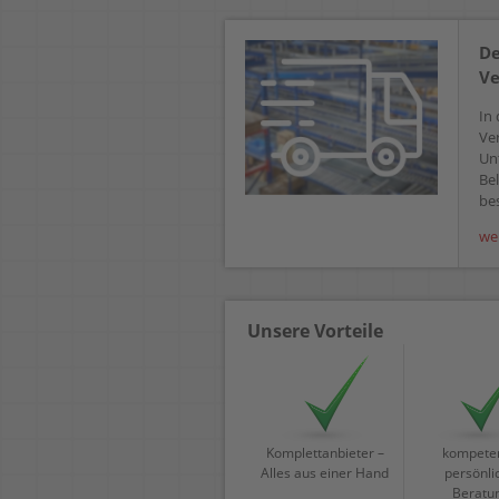
De
Ve
In 
Ve
Un
Bel
bes
we
Unsere Vorteile
Komplettanbieter –
kompeten
Alles aus einer Hand
persönli
Beratu