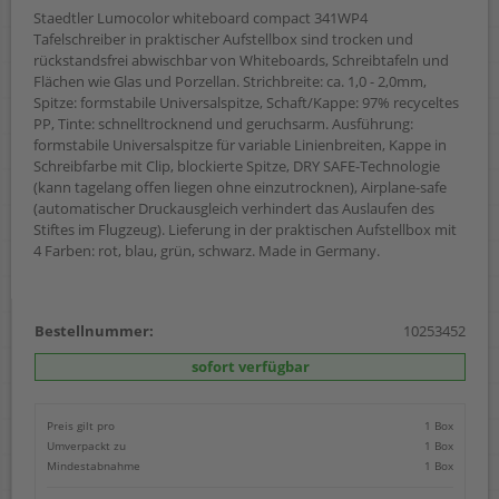
Staedtler Lumocolor whiteboard compact 341WP4
Tafelschreiber in praktischer Aufstellbox sind trocken und
rückstandsfrei abwischbar von Whiteboards, Schreibtafeln und
Flächen wie Glas und Porzellan. Strichbreite: ca. 1,0 - 2,0mm,
Spitze: formstabile Universalspitze, Schaft/Kappe: 97% recyceltes
PP, Tinte: schnelltrocknend und geruchsarm. Ausführung:
formstabile Universalspitze für variable Linienbreiten, Kappe in
Schreibfarbe mit Clip, blockierte Spitze, DRY SAFE-Technologie
(kann tagelang offen liegen ohne einzutrocknen), Airplane-safe
(automatischer Druckausgleich verhindert das Auslaufen des
Stiftes im Flugzeug). Lieferung in der praktischen Aufstellbox mit
4 Farben: rot, blau, grün, schwarz. Made in Germany.
Bestellnummer:
10253452
sofort verfügbar
Preis gilt pro
1 Box
Umverpackt zu
1 Box
Mindestabnahme
1 Box