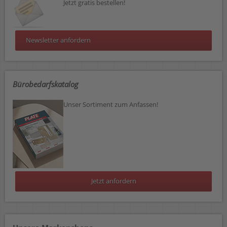
Jetzt gratis bestellen!
Newsletter anfordern
Bürobedarfskatalog
Unser Sortiment zum Anfassen!
Jetzt anfordern