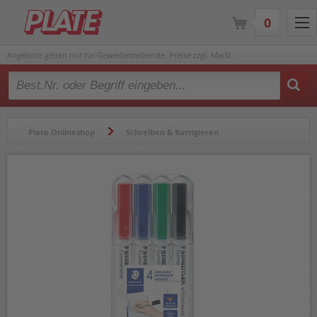
0
Angebote gelten nur für Gewerbetreibende. Preise zzgl. MwSt.
Type 2 or more characters for results.
Plate Onlineshop
Schreiben & Korrigieren
Folienschreiber & Marker
Marker
Whiteboardmarker
Boardmarker Staedtler Lumocolor whiteboard compact 341
WP4